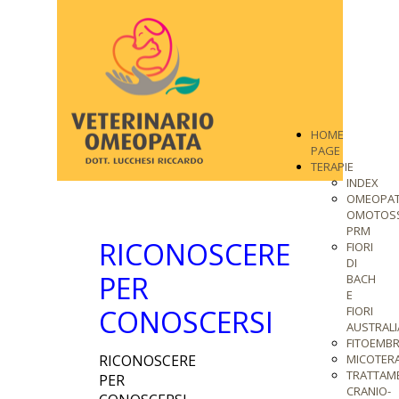
HOME
PAGE
TERAPIE
INDEX
OMEOPAT
OMOTOSS
PRM
RICONOSCERE
FIORI
DI
PER
BACH
E
CONOSCERSI
FIORI
AUSTRALI
FITOEMBR
RICONOSCERE
MICOTERA
TRATTAM
PER
CRANIO-