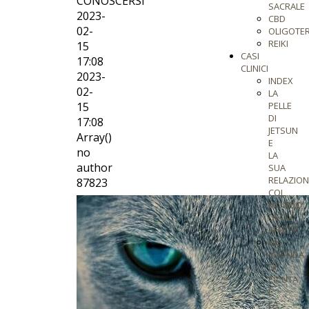
CONOSCERSI
SACRALE
2023-
CBD
02-
OLIGOTER
REIKI
15
CASI
17:08
CLINICI
2023-
INDEX
02-
LA
15
PELLE
DI
17:08
JETSUN
Array()
E
no
LA
author
SUA
RELAZION
87823
COL
MONDO
DEGLI
AFFETTI
LA
VICENDA
DI
CICUTA
E
LA