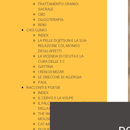
TRATTAMENTO CRANIO-
SACRALE
CBD
OLIGOTERAPIA
REIKI
CASI CLINICI
INDEX
LA PELLE DI JETSUN E LA SUA
RELAZIONE COL MONDO
DEGLI AFFETTI
LA VICENDA DI CICUTA E LA
CURA DELLE 3 C
GATTINA
I RENI DI MIZAR
LE ORECCHIE DI ALLERGIA
PAUL
RACCONTI E POESIE
INDEX
IL CERVO E LA VOLPE
IL FALCO CHE SI INNAMORÒ
DELLA NUVOLA
THE WORLDS OF JOE THE
MOUSE
CAT-MOON BLUES
DI QUESTI PASSI